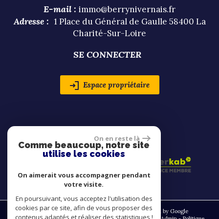
E-mail :
immo@berrynivernais.fr
Adresse :
1 Place du Général de Gaulle 58400 La
Charité-Sur-Loire
SE CONNECTER
Espace propriétaire
ADHÉRENTS
On en reste là
Comme beaucoup, notre site
utilise les cookies
On aimerait vous accompagner pendant
votre visite.
En poursuivant, vous acceptez l'utilisation des
cookies par ce site, afin de vous proposer des
© 2026 | Tous droits réservés | Traduction powered by Google
contenus adaptés et réaliser des statistiques !
Plan du site
-
Mentions légales
-
Nos honoraires
-
Liens
-
Admin
-
Politique