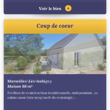
+
Voir le bien
Coup de coeur
Varennes-Lès-Narcy
Maison 145 m²
A 7 km à l'est de La Charité sur Loire, cette maison
habitable de plainpied de 145 m² (ref.9112) ...