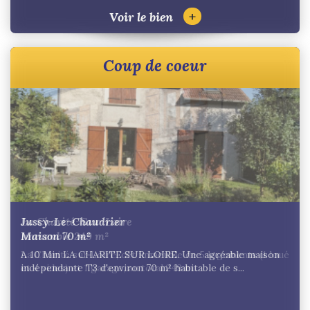
+
Voir le bien
Coup de coeur
La Charité-Sur-Loire
Immeuble 249 m²
La Charité sur Loire, cet immeuble de 5 logements (1 loué
et 4 vides) et 1 garage, au total 249 m...