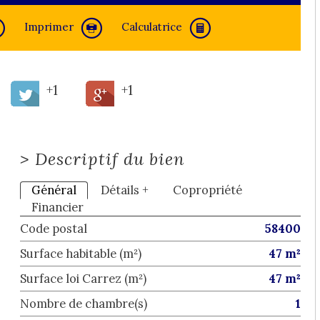
Imprimer
Calculatrice
+1
+1
>
Descriptif du bien
Général
Détails +
Copropriété
Financier
Code postal
58400
Surface habitable (m²)
47 m²
Surface loi Carrez (m²)
47 m²
Nombre de chambre(s)
1