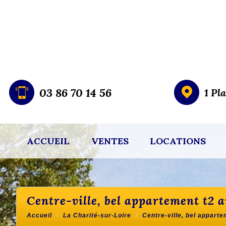
03 86 70 14 56
1 Pl
ACCUEIL
VENTES
LOCATIONS
centre-ville, bel appartement t2
Accueil
La Charité-sur-Loire
Centre-ville, bel appar