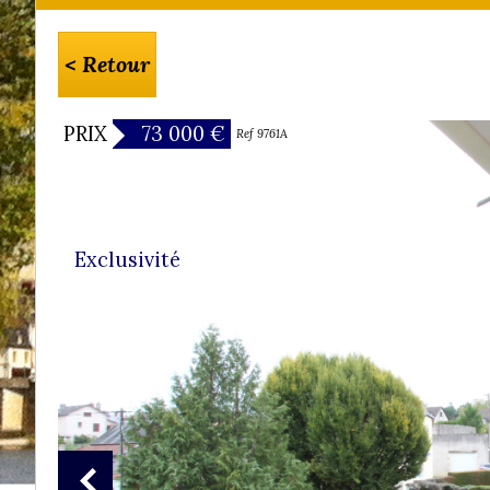
< Retour
PRIX
73 000
€
Ref 9761A
Exclusivité