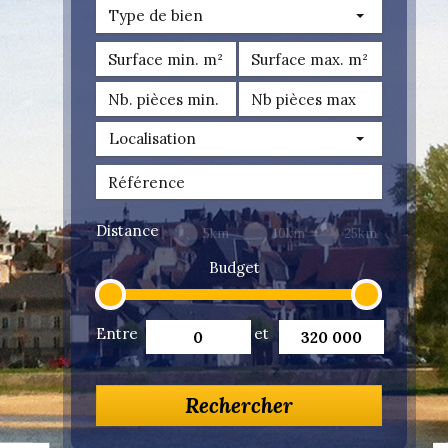
Type de bien
Localisation
Distance
5km
10km
25km
Budget
Entre
et
Rechercher