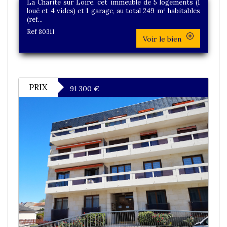
La Charité sur Loire, cet immeuble de 5 logements (1
loué et 4 vides) et 1 garage, au total 249 m² habitables
(ref...
Ref 8031I
Voir le bien
PRIX
91 300
€