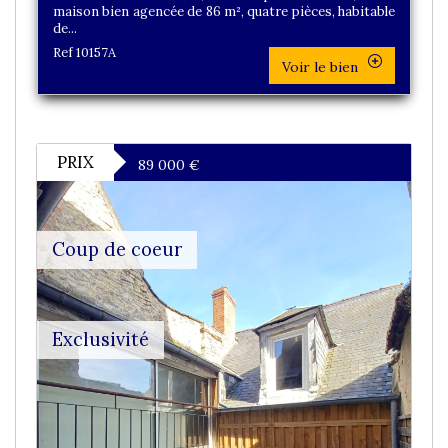
maison bien agencée de 86 m², quatre pièces, habitable
de...
Ref 10157A
Voir le bien
PRIX
89 000
€
Coup de coeur
Exclusivité