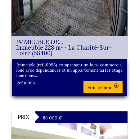
IMMEUBLE DE...
Immeuble 228 m² - La Charité-Sur-
Loire (58400)
Immeuble (ref.10096) comprenant un local commercial
loué avec dépendances et un appartement au 1er étage
loué d'env...
Ref 10096
Voir le bien
PRIX
86 000
€