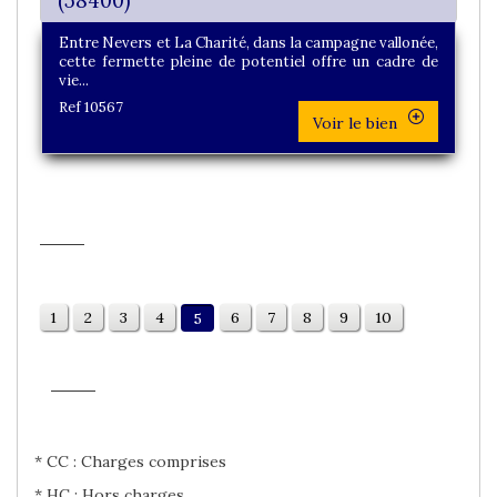
(58400)
Entre Nevers et La Charité, dans la campagne vallonée,
cette fermette pleine de potentiel offre un cadre de
vie...
Ref 10567
Voir le bien
1
2
3
4
6
7
8
9
10
5
* CC : Charges comprises
* HC : Hors charges