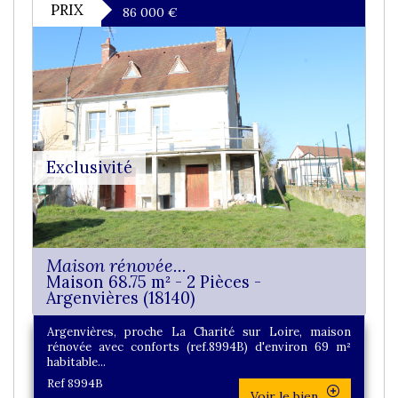
PRIX
86 000
€
Exclusivité
Maison rénovée...
Maison 68.75 m² - 2 Pièces -
Argenvières (18140)
Argenvières, proche La Charité sur Loire, maison
rénovée avec conforts (ref.8994B) d'environ 69 m²
habitable...
Ref 8994B
Voir le bien