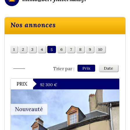
Nos annonces
1
2
3
4
6
7
8
9
10
5
Prix
Date
Trier par :
PRIX
92 300
€
Nouveauté